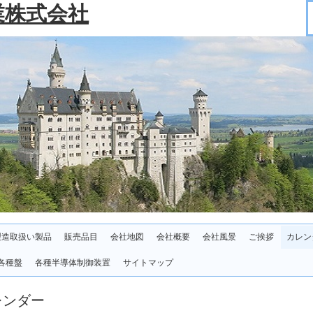
業株式会社
製造取扱い製品
販売品目
会社地図
会社概要
会社風景
ご挨拶
カレン
各種盤
各種半導体制御装置
サイトマップ
レンダー