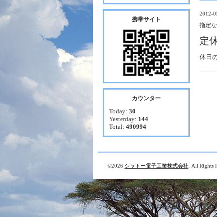
2012-05
携帯サイト
指定な
定
休日
カウンター
Today:
30
Yesterday:
144
Total:
490994
©2026
シャトー電子工業株式会社
. All Rights